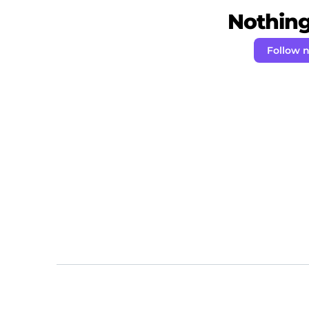
Nothing 
Follow