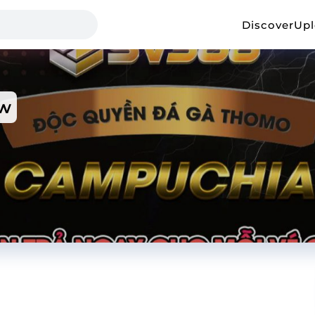
Discover
Up
ew