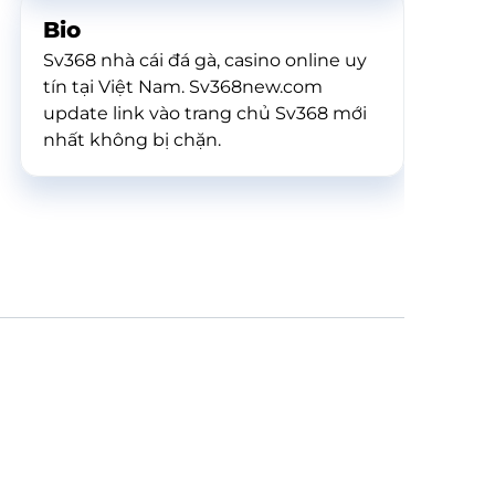
Bio
Sv368 nhà cái đá gà, casino online uy
tín tại Việt Nam. Sv368new.com
update link vào trang chủ Sv368 mới
nhất không bị chặn.