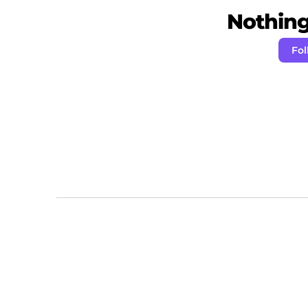
Nothing 
Fol