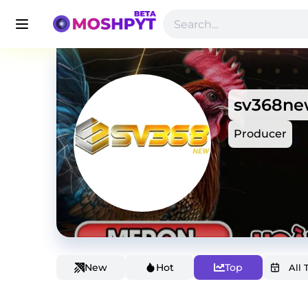
sv368n
Producer
New
Hot
Top