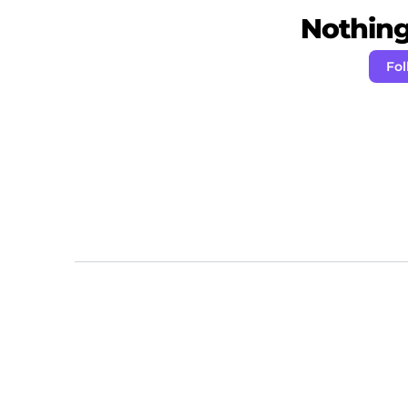
Nothing 
Fol